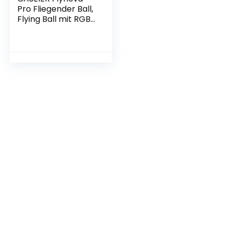
Pro Fliegender Ball,
Flying Ball mit RGB
leucht, hoverball,
Hover Ball für
drinnen und
draußen, der
Hoverball Kinder
und Erwachsene
(Blau)