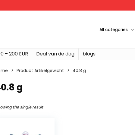
All categories
00 – 200 EUR
Deal van de dag
blogs
ome
Product Artikelgewicht
‎40.8 g
40.8 g
owing the single result