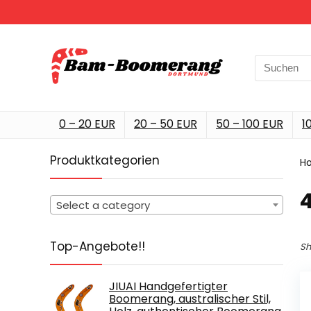
Search
for:
0 – 20 EUR
20 – 50 EUR
50 – 100 EUR
1
Produktkategorien
H
‎
Select a category
Top-Angebote!!
Sh
JIUAI Handgefertigter
Boomerang, australischer Stil,