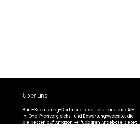
Über uns
Bam-Boomerang-Dortmund.de ist eine moderne All-
in-One-Preisvergleichs- und Bewertungswebsite, die
die besten auf Amazon verfügbaren Angebote bietet
und Sie durch die neuesten hinzugefügten Blogs auf
dem Laufenden hält. Alle Bilder unterliegen dem