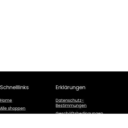
Schnelllinks
Erklärungen
Home
Datenschutz-
Bestimmungen
Alle shoppen
Geschäftsbedingungen
Blogs
Affiliate-Offenlegung
Unsere Webshops