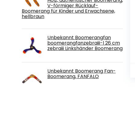
Holz, authentischer Boomerang,
V-förmiger Rücklauf-
Boomerang für Kinder und Erwachsene,
hellbraun
Unbekannt Boomerangfan
boomerangfanzebraiii-l 26 cm
zebraiii Linkshänder Boomerang
Unbekannt Boomerang Fan-
Boomerang, FANFALO