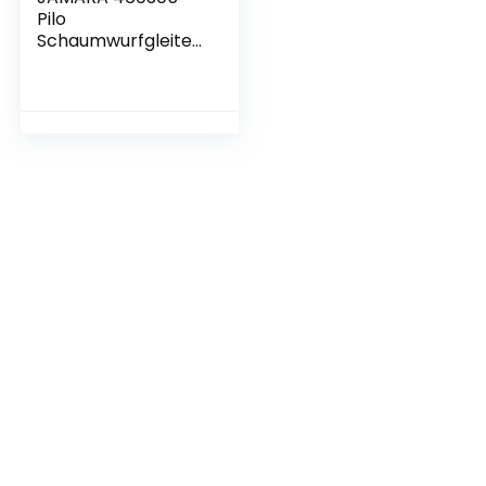
Pilo
Schaumwurfgleiter
EPP – 48cm
Spannweite, Super
leicht, Fast
unzerstörbar,
Looping, Gleitflug,
weiß/blau