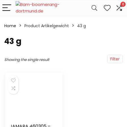
0
Home
Product Artikelgewicht
‎43 g
‎43 g
Filter
Showing the single result
JAMARA 460305 –