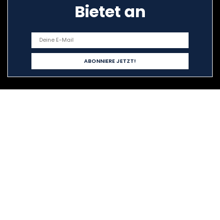
Bietet an
Schnelllinks
Home
Alle shoppen
Blogs
Unsere Webshops
Werben
Erklärungen