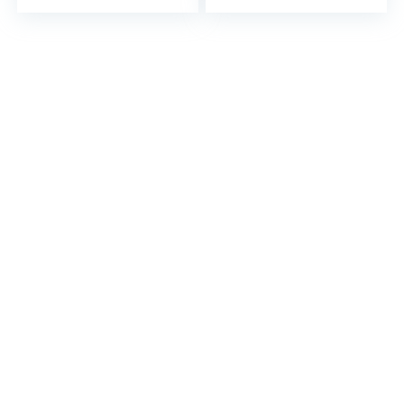
Sport Spielzeug
Saucer Outdoor
Outdoor Park
Spaß Sport
Spielzeug
Spielzeug Outdoor
Park Spielzeug