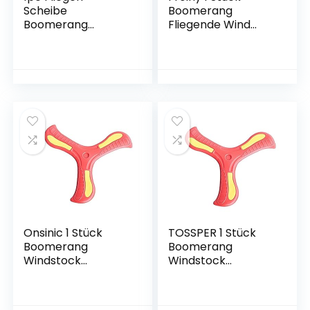
Scheibe
Boomerang
Boomerang
Fliegende Wind
Windstick Sonder
Stange Spezielle
Flying Saucer
Fliegende Taucer
Outdoor Fun Sport
Outdoor Spaß
Spielzeug Outdoor
Spielzeug Sport
Park Spielzeug
Spielzeug Outdoor
Parks
Onsinic 1 Stück
TOSSPER 1 Stück
Boomerang
Boomerang
Windstock
Windstock
Fliegende Spielzeug
Spezielle Fliegende
Fliegende Taucer
Spielzeug Fliegende
Outdoor Spaß
Deize Fliegende