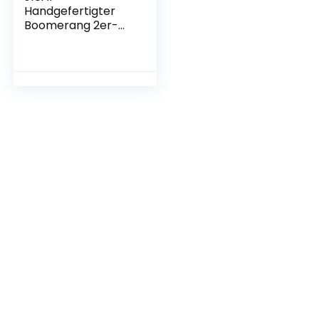
Handgefertigter
Boomerang 2er-
Pack, australischer
Stil,
Holzboomerang, V-
förmiger Rücklauf-
Boomerang für
Kinder und
Erwachsene (blau
und hellbraun)