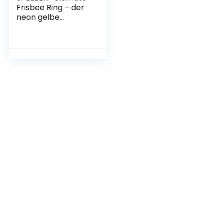
Frisbee Ring – der
neon gelbe
Wurfring mit einem
Durchmesser von
33cm ist das
Outdoor Fun-Sport
Spiel für Kinder u.
Erwachsene – die
Frisbeescheibe mit
Einer Reichweite bis
400m