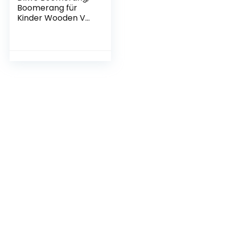
Boomerang für
Kinder Wooden V
Shaped
Zurückkehren
Stabile Wooden
Boomerang Kids
Sports Neue Flying
Boomerang Holz
Toy mit PP-Tasche
für Spiele im Freien