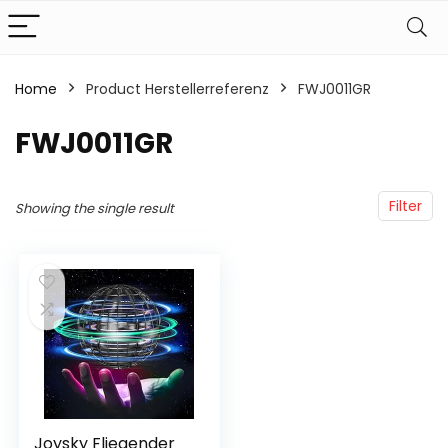
Home
Product Herstellerreferenz
‎FWJ0011GR
‎FWJ0011GR
Filter
Showing the single result
Joysky Fliegender