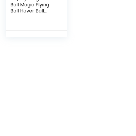
Ball Magic Flying
Ball Hover Ball
Fliegender Spinner
Spielzeug für Kinder
Erwachsene, RGB
LED-Licht 360°
Rotieren UFO Mini
Drohne, Indoor
Outdoor Flying Orb
2021 Upgraded
(Schwarz)