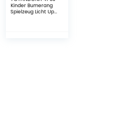
Kinder Bumerang
Spielzeug Licht Up
Boomerangs
Outdoor Werfen
Fangen Fliegen
Spielzeug Jungen
Mädchen Hinterhof
Beleuchtete
Boomerangs