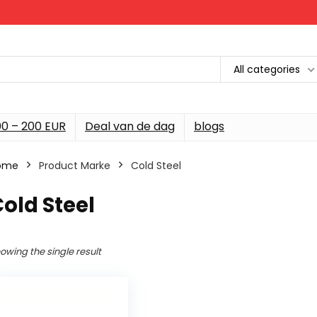
All categories
00 – 200 EUR
Deal van de dag
blogs
ome
Product Marke
‎Cold Steel
Cold Steel
owing the single result