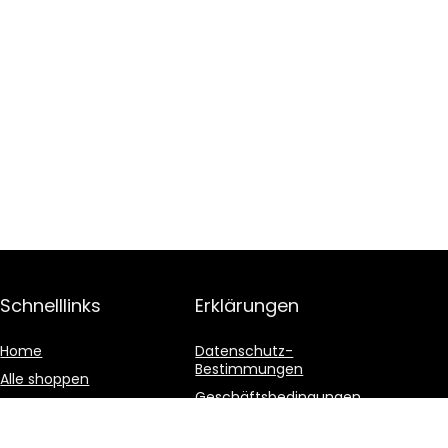
Schnelllinks
Erklärungen
Home
Datenschutz-
Bestimmungen
Alle shoppen
Geschäftsbedingungen
Blogs
Affiliate-Offenlegung
Unsere Webshops