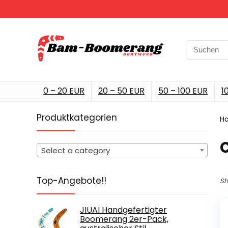
Search
for:
0 – 20 EUR
20 – 50 EUR
50 – 100 EUR
1
Produktkategorien
H
‎
Select a category
Top-Angebote!!
Sh
JIUAI Handgefertigter
Boomerang 2er-Pack,