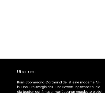
Über uns
Bam-Boomerang-Dortmund.de ist eine moderne All-
in-One-Preisvergleichs- und Bewertungswebsite, die
die besten auf Amazon verfügbaren Angebote bietet
und Sie durch die neuesten hinzugefügten Blogs auf
dem Laufenden hält. Alle Bilder unterliegen dem