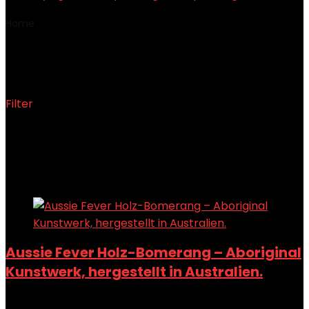
Home
Product Materialtyp
‎Holz-bomerang
‎Holz-bomerang
Filter
Showing the single result
Added to wishlist
Removed from wishlist
0
Add to compare
Aussie Fever Holz-Bomerang – Aboriginal
Kunstwerk, hergestellt in Australien.
Added to wishlist
Removed from wishlist
0