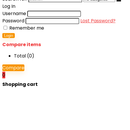
Log In
Username
Password
Lost Password?
Remember me
Login
Compare items
Total (
0
)
Compare
0
Shopping cart