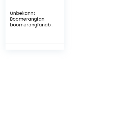
Unbekannt
Boomerangfan
boomerangfanabo
riginal-r rechts
44,5 cm Aboriginal
Boomerang