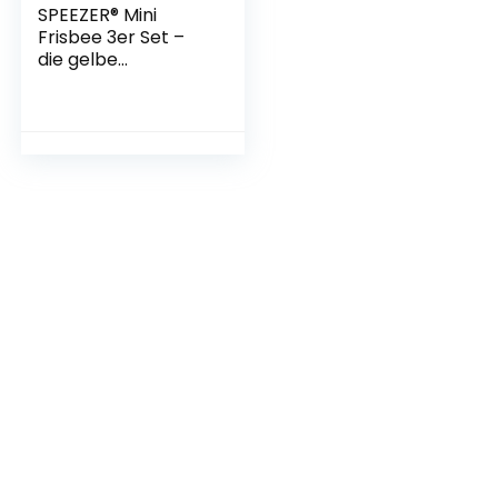
SPEEZER® Mini
Frisbee 3er Set –
die gelbe
Wurfscheibe ist das
Outdoor Fun Sport
Gadget – klein u.
Soft passt die
Frisbee-Scheibe in
Jede Hosentasche
u. ist das Wurfspiel
für Kinder o. Profis