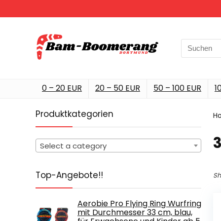
Search
for:
0 – 20 EUR
20 – 50 EUR
50 – 100 EUR
1
Produktkategorien
H
‎
Select a category
Top-Angebote!!
Sh
Aerobie Pro Flying Ring Wurfring
mit Durchmesser 33 cm, blau,