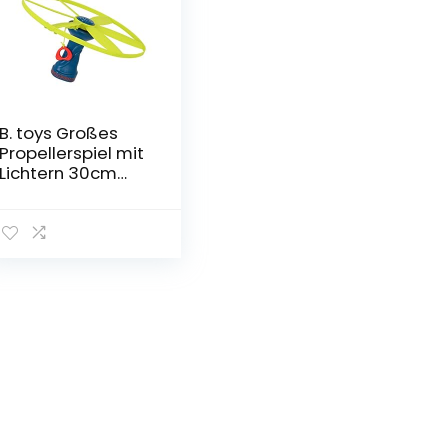
B. toys Großes
Propellerspiel mit
Lichtern 30cm
Durchmesser
Motorikspielzeug
Flugspiel für
Kinder Spielzeug
ab 5 Jahren