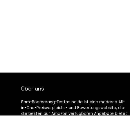
Über uns
Bam-Boomerang-Dortmund.de ist eine moderne All-
in-One-Preisvergleichs- und Bewertungswebsite, die
die besten auf Amazon verfügbaren Angebote bietet
und Sie durch die neuesten hinzugefügten Blogs auf
dem Laufenden hält. Alle Bilder unterliegen dem