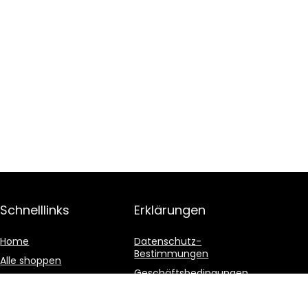
Schnelllinks
Erklärungen
Home
Datenschutz-
Bestimmungen
Alle shoppen
Geschäftsbedingungen
Blogs
Affiliate-Offenlegung
Unsere Webshops