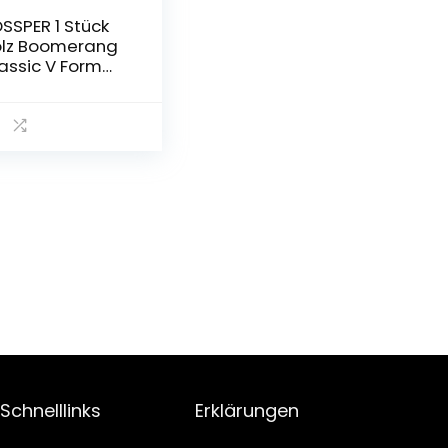
SSPER 1 Stück
lz Boomerang
assic V Form
iegende
heibe
iegende
tertasse
ucer Spielzeug
nd Outdoor
ielzeug
Schnelllinks
Erklärungen