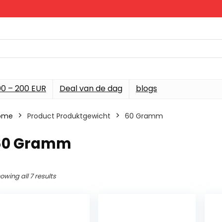
00 – 200 EUR
Deal van de dag
blogs
ome
Product Produktgewicht
‎60 Gramm
‎60 Gramm
owing all 7 results