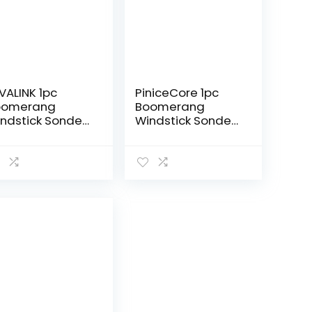
VALINK 1pc
PiniceCore 1pc
oomerang
Boomerang
ndstick Sonder
Windstick Sonder
iegen Spielzeug
Fliegen Spielzeug
iegen-Scheibe
Fliegen-Scheibe
ying Saucer
Flying Saucer
tdoor Fun Sport
Outdoor Fun Sport
ielzeug
Spielzeug
tdoor Park
Outdoor Park Toy
ielzeug Für
Rückkehr
nder
Boomerang
Outdoor Sports
Spielzeug Für
Sportspielgeräte