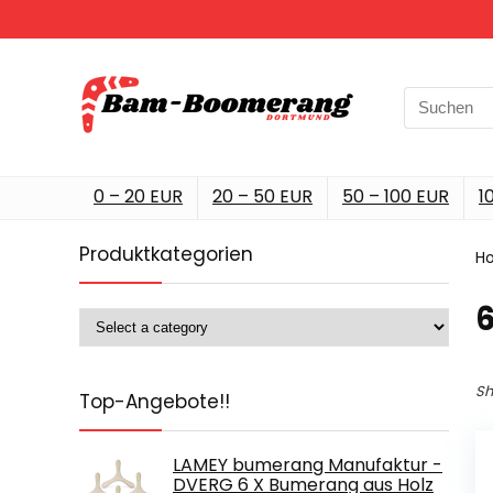
Search
for:
0 – 20 EUR
20 – 50 EUR
50 – 100 EUR
1
Produktkategorien
H
Sh
Top-Angebote!!
LAMEY bumerang Manufaktur -
DVERG 6 X Bumerang aus Holz