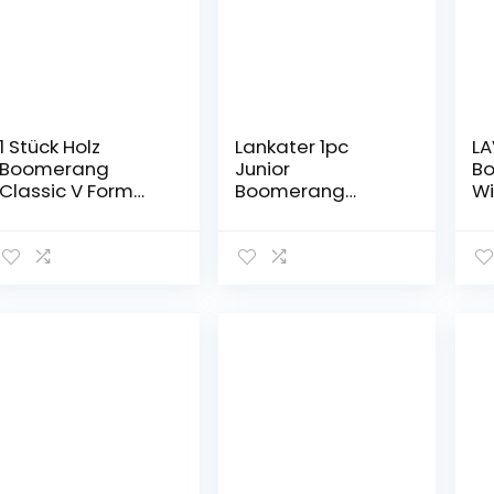
1 Stück Holz
Lankater 1pc
LA
Boomerang
Junior
B
Classic V Form
Boomerang
Wi
Flying Disc Flying
Fliegen Sport
Fl
Saucer Toys
Spielzeug Fliegen
Fl
Beliebte Kinder Im
Spielzeug
Fl
Freien Spielzeug
Fliegen-Scheibe
Ou
Flying Saucer
Sp
Outdoor Fun Sport
Ou
Spielzeug
Sp
Outdoor Park
Ki
Spielzeug