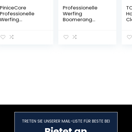
PiniceCore
Professionelle
TO
Professionelle
Werfing
Ho
Werfing
Boomerang
Cl
Boomerang
Outdoor Lustige
Fl
Outdoor Lustige
Interaktive
Sc
Interaktive
Familie Outdoor
Fl
Familie Outdoor
Sport Spielzeug
Un
Sport Spielzeug
Geschenke Rot
Sa
Geschenke Rot
Ki
Sp
TRETEN SIE UNSERER MAIL-LISTE FÜR BESTE BEI
Bietet an