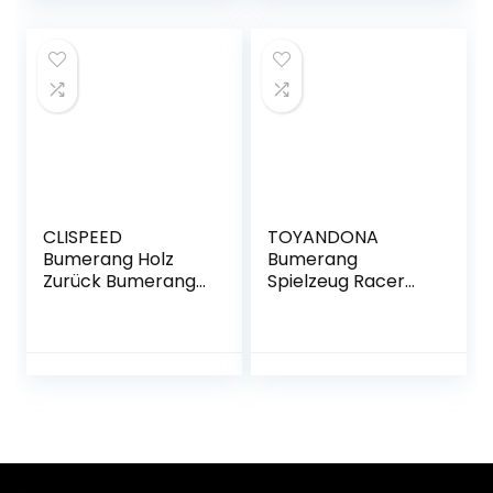
Toy, Boomerang
Spielspaß für
Set, Bumerang Für
Kinder und
Kinder, Werfen
Erwachsene
Fliegendes
Spielzeug
CLISPEED
TOYANDONA
Bumerang Holz
Bumerang
Zurück Bumerangs
Spielzeug Racer
Sport Bumerang
Schnell Fangen
für Bumerang
Bumerang
Athleten Beginnen
Rückkehr
Bumerangs Werfer
Bumerangs Kinder
Bumerang
Spielzeug für
Kinder Kinder im
Freien Spielen，
Zufällige Farbe