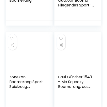
Boomerang
Outdoor Booma
Fliegendes Sport-
Spielzeug
ZoneYan
Paul Günther 1543
Boomerang Sport
– Mc Squeezy
Spielzeug,
Boomerang, aus
Boomerang
weichem EVA-
Outdoor,
Material, ideal für
Boomerang Sport,
drinnen, fliegt 1 – 3
4 Pcs Boomerang
m weit, idealer