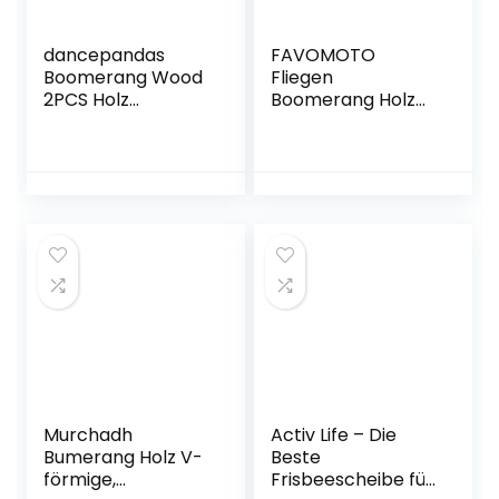
dancepandas
FAVOMOTO
Boomerang Wood
Fliegen
2PCS Holz
Boomerang Holz
Bumerang
Rückkehr
Bummerang
Boomerang Sport
Outdoor
Bumerang V-
Erwachsen
Förmigen Schnelle
Untertasse
Fangen
Fliegendes
Boomerang Sport
Spielzeug für
Spielzeug für
Erwachsene
Spiele Im Freien
Murchadh
Activ Life – Die
Bumerang Holz V-
Beste
förmige,
Frisbeescheibe für