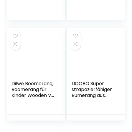
Boomerang Wurf
Kinder Fliegt
Spielzeug
gerade und kann
Holzbumerang V
Sie Nicht verletzen
Form Übergeben
– 80% Leichter als
Bumerang
herkömmliche
Rückkehr Outdoor
Frisbeescheiben –
Sport Flying
Ersetzen Sie die
Bumerangs
Fernsehzeit durch
Manöver für Kinder
gesunden
und Erwachsene
Familienspaß
(Orange)
Dilwe Boomerang,
LIOOBO Super
Boomerang für
strapazierfähiger
Kinder Wooden V
Bumerang aus
Shaped
Holz,
Zurückkehren
umweltfreundlich
Stabile Wooden
Kinder und
Boomerang Kids
Erwachsene
Sports Neue Flying
Boomerang Holz