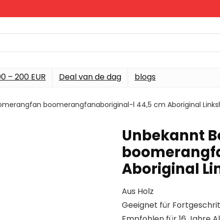
00 – 200 EUR
Deal van de dag
blogs
merangfan boomerangfanaboriginal-l 44,5 cm Aboriginal Lin
Unbekannt 
boomerangfa
Aboriginal 
Aus Holz
Geeignet für Fortgeschrit
Empfohlen für 16 Jahre Al