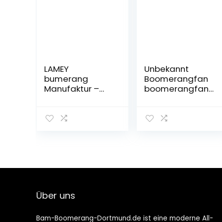
LAMEY
Unbekannt
bumerang
Boomerangfan
Manufaktur –
boomerangfan
ALPHA B –
originaljaguar-r
sportlicher
30,5 cm Original
Allrounder
Rechts Jaguar
Boomerang,
Boomerang
handgefertigt
aus finnischer
Birke
Über uns
Bam-Boomerang-Dortmund.de ist eine moderne All-