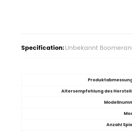
Specification:
Unbekannt Boomerang
Produktabmessun
Altersempfehlung des Herstell
Modellnum
Mod
Anzahl Spie