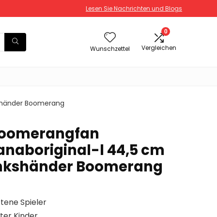
Lesen Sie Nachrichten und Blogs
0
Vergleichen
Wunschzettel
kshänder Boomerang
Boomerangfan
naboriginal-l 44,5 cm
Linkshänder Boomerang
tene Spieler
ter Kinder