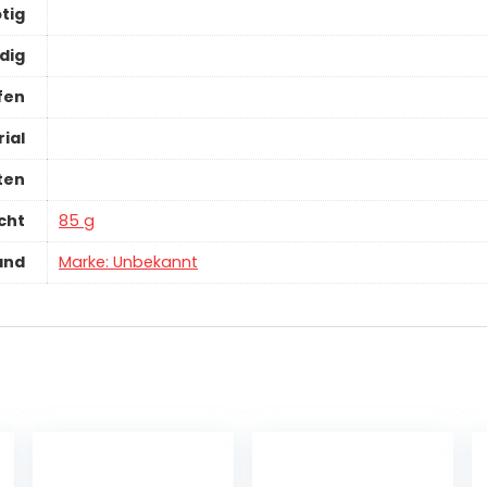
tig
dig
fen
ial
ten
cht
‎85 g
and
Marke: Unbekannt