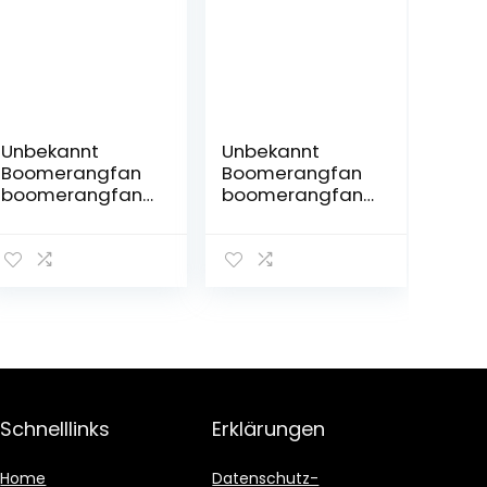
Unbekannt
Unbekannt
Boomerangfan
Boomerangfan
boomerangfanr
boomerangfann
ock-l 30,5 cm
atural-r 42,5 cm
Rock
rechts Natur
Linkshänder
Boomerang
Boomerang
Schnelllinks
Erklärungen
Home
Datenschutz-