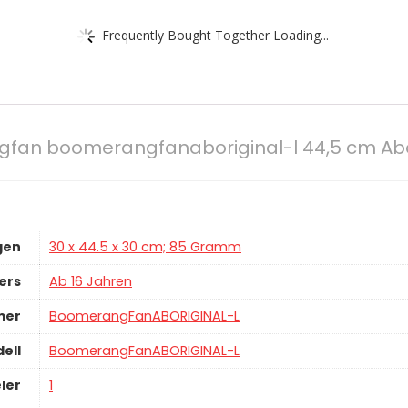
Frequently Bought Together Loading...
fan boomerangfanaboriginal-l 44,5 cm Abo
gen
‎30 x 44.5 x 30 cm; 85 Gramm
ers
‎Ab 16 Jahren
mer
‎BoomerangFanABORIGINAL-L
ell
‎BoomerangFanABORIGINAL-L
ler
‎1