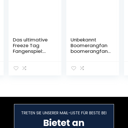
Das ultimative
Unbekannt
Freeze Tag
Boomerangfan
Fangenspiel:
boomerangfans
Vikings of The
treet-l 32,5 cm
Northern Lights –
Street
EIN Spiel für alle
Linkshänder
Jahreszeiten im
Boomerang
Freien, perfekt
für Kinder und
Familien
TRETEN SIE UNSERER MAIL-LISTE FÜR BESTE BEI
Bietet an