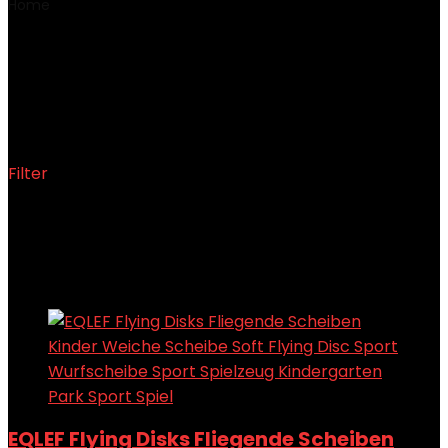
Home
Product Verpackungsabmessungen
‎24.1 x 19.8 x
2.5 cm; 90 Gramm
‎24.1 x 19.8 x 2.5 cm; 90
Gramm
Filter
Showing the single result
Added to wishlist
Removed from wishlist
0
Add to compare
EQLEF Flying Disks Fliegende Scheiben