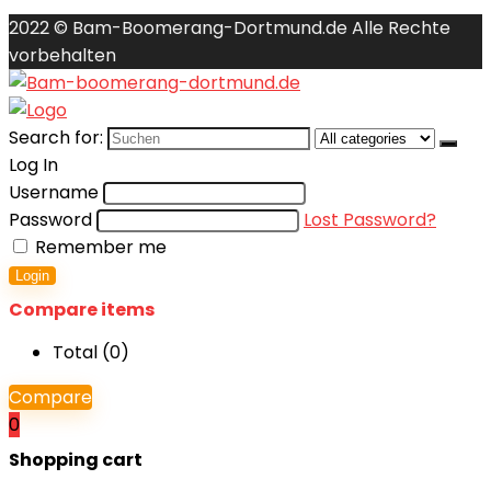
2022 © Bam-Boomerang-Dortmund.de Alle Rechte
vorbehalten
Search for:
Log In
Username
Password
Lost Password?
Remember me
Login
Compare items
Total (
0
)
Compare
0
Shopping cart