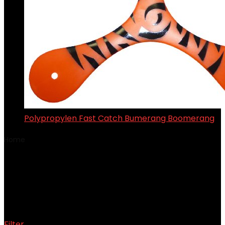
Polypropylen Fast Catch Bumerang Boomerang
Home
Product Verpackungsabmessungen
‎25.4 x 25.4 x
1.02 cm; 45 Gramm
‎25.4 x 25.4 x 1.02 cm; 45
Gramm
Filter