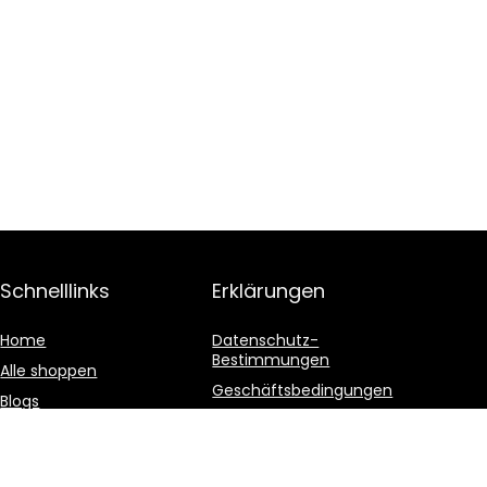
Schnelllinks
Erklärungen
Home
Datenschutz-
Bestimmungen
Alle shoppen
Geschäftsbedingungen
Blogs
Affiliate-Offenlegung
Unsere Webshops
Werben