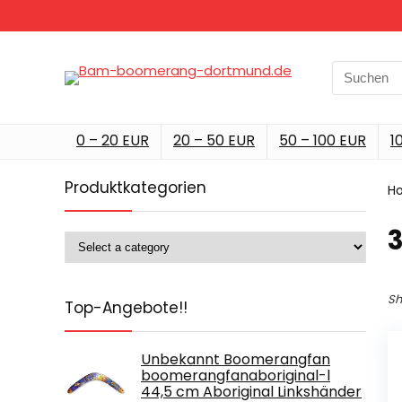
Search
for:
0 – 20 EUR
20 – 50 EUR
50 – 100 EUR
1
Produktkategorien
H
‎
Sh
Top-Angebote!!
Unbekannt Boomerangfan
boomerangfanaboriginal-l
44,5 cm Aboriginal Linkshänder