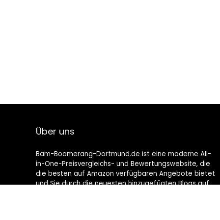
Über uns
Bam-Boomerang-Dortmund.de ist eine moderne All-
in-One-Preisvergleichs- und Bewertungswebsite, die
die besten auf Amazon verfügbaren Angebote bietet
und Sie durch die neuesten hinzugefügten Blogs auf
dem Laufenden hält. Alle Bilder unterliegen dem
Urheberrecht ihrer jeweiligen Eigentümer. Alle zitierten
Inhalte stammen aus ihren jeweiligen Quellen.