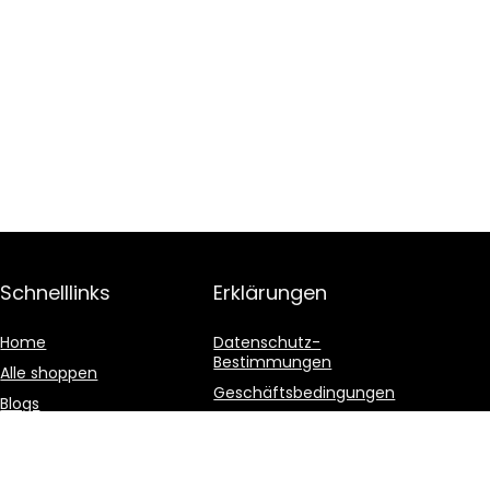
Schnelllinks
Erklärungen
Home
Datenschutz-
Bestimmungen
Alle shoppen
Geschäftsbedingungen
Blogs
Affiliate-Offenlegung
Unsere Webshops
Werben