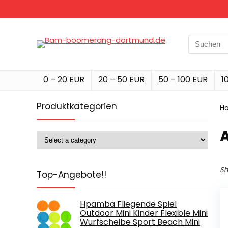
Search
for:
0 – 20 EUR
20 – 50 EUR
50 – 100 EUR
1
Produktkategorien
H
‎
Sh
Top-Angebote!!
Hpamba Fliegende Spiel
Outdoor Mini Kinder Flexible Mini
Wurfscheibe Sport Beach Mini