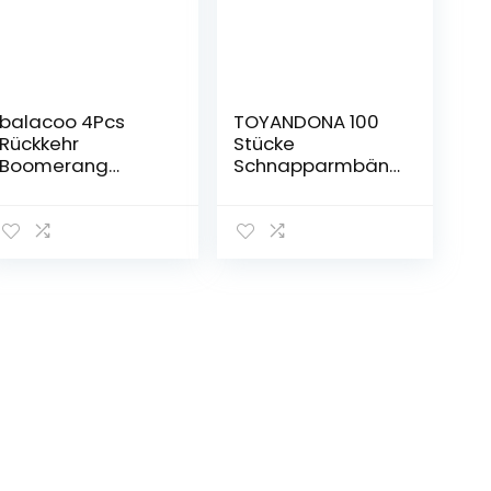
balacoo 4Pcs
TOYANDONA 100
Rückkehr
Stücke
Boomerang
Schnapparmbän
Bumerang
der zum Bemalen
Outdoor Werfen
Weiß Slap
Fangen Spielzeug
Armbänder DIY
Fliegen Spielzeug
Kinder
Kinder Fliegen
Klatscharmband
Spielzeug (
Mitgebsel
Mischfarbe )
Kindergeburtstag
Party
Gastgeschenke
für Weihnachten
Jungen Mädchen
Geburtstag
Spielzeug