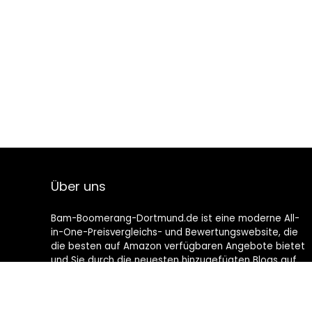
Über uns
Bam-Boomerang-Dortmund.de ist eine moderne All-
in-One-Preisvergleichs- und Bewertungswebsite, die
die besten auf Amazon verfügbaren Angebote bietet
und Sie durch die neuesten hinzugefügten Blogs auf
dem Laufenden hält. Alle Bilder unterliegen dem
Urheberrecht ihrer jeweiligen Eigentümer. Alle zitierten
Inhalte stammen aus ihren jeweiligen Quellen.