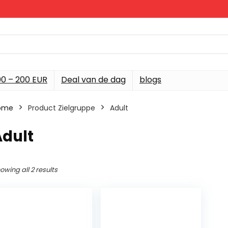
00 – 200 EUR
Deal van de dag
blogs
ome
Product Zielgruppe
‎Adult
Adult
owing all 2 results