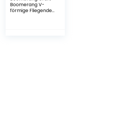
Boomerang V-
förmige Fliegende
Untertasse
Spielzeug aus Holz
für den Outdoor-
Sport