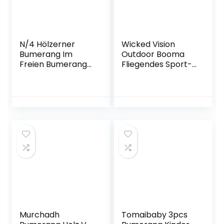
N/4 Hölzerner
Wicked Vision
Bumerang Im
Outdoor Booma
Freien Bumerang
Fliegendes Sport-
Handarbeit
Spielzeug
Hölzernes
Fliegender
Bumerang
Boomerang zum
Werfen
Boomerang
Stabile Hölzerne
V-Förmige
Bumerang aus Holz
Umweltfreundlich
Kinder und
Erwachsene
Murchadh
Tomaibaby 3pcs