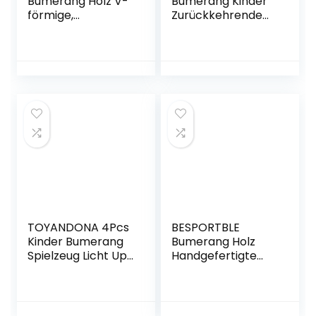
Bumerang Holz V-
Bumerang Kinder
förmige,
Zurückkehrende
Boomerang Wurf
Boomerang Kids
Spielzeug
Sports Neue Flying
Holzbumerang V
Boomerang Toy
Form Übergeben
Spiele im Freien
Bumerang
Outdoor Spiele
Rückkehr Outdoor
Kinder für
Sport Flying
Anfänger Junge
Bumerangs
Werfer
Manöver für Kinder
und Erwachsene
(Orange)
TOYANDONA 4Pcs
BESPORTBLE
Kinder Bumerang
Bumerang Holz
Spielzeug Licht Up
Handgefertigte
Boomerangs
Bumerang V-
Outdoor Werfen
Förmige
Fangen Fliegen
Zurückkehrende
Spielzeug Jungen
Bumerang