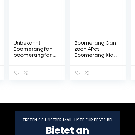
Unbekannt
Boomerang,Can
Boomerangfan
zoon 4Pcs
boomerangfan
Boomerang Kids
aboriginal-r
Sports Rückkehr
rechts 44,5 cm
Boomerang
Aboriginal
Flying
Boomerang
Boomerang Für
Kinder Und
Erwachsene
Outdoor Booma
Fliegendes
Sport
Boomerang
TRETEN SIE UNSERER MAIL-LISTE FÜR BESTE BEI
Outdoor
Bietet an