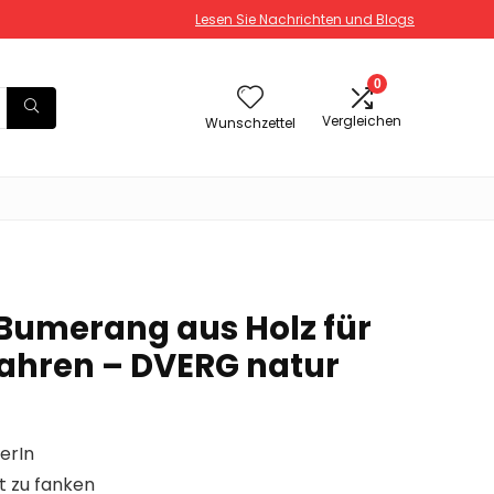
Lesen Sie Nachrichten und Blogs
0
Vergleichen
Wunschzettel
Bumerang aus Holz für
Jahren – DVERG natur
erIn
ht zu fanken