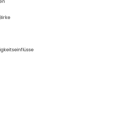
ren
Birke
gkeitseinflüsse