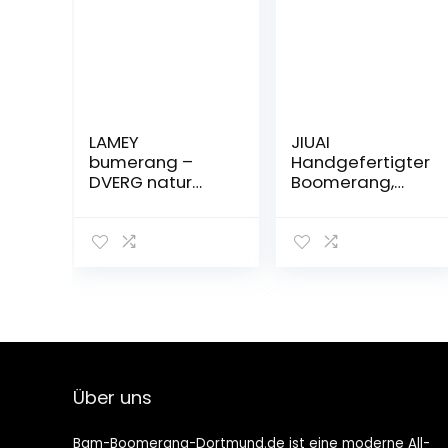
LAMEY
JIUAI
bumerang –
Handgefertigter
DVERG natur
Boomerang,
Dreiflügler
australischer
Bumerang für
Stil, Holz,
Kinder &
authentischer
Anfänger,
Boomerang, V-
handgefetigt
förmiger
aus finnischer
Rücklauf-
Birke,
Boomerang für
Rechtshänder*in
Kinder ab 10
Jahren, Blau
Über uns
Bam-Boomerang-Dortmund.de ist eine moderne All-