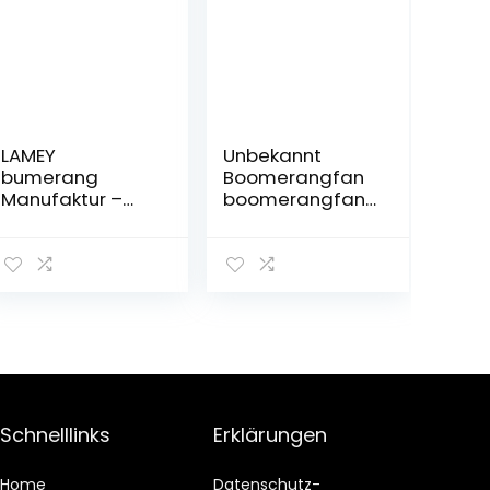
LAMEY
Unbekannt
bumerang
Boomerangfan
Manufaktur –
boomerangfan
Boomerang für
originalfalcon-l
Anfänger*innen
37 cm Original
und Kinder aus
Falcon
Holz, DVERG gin
Linkshänder
blue,
Boomerang
Rechtshänder-
Modell
Schnelllinks
Erklärungen
Home
Datenschutz-